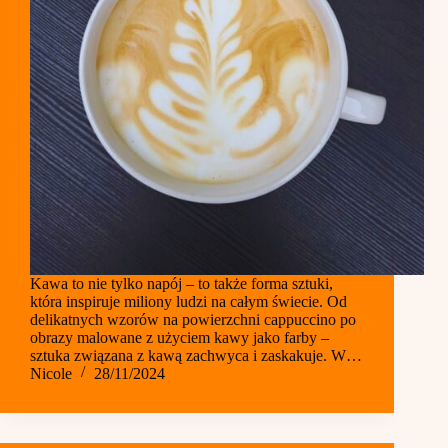
Kawa to nie tylko napój – to także forma sztuki,
która inspiruje miliony ludzi na całym świecie. Od
delikatnych wzorów na powierzchni cappuccino po
obrazy malowane z użyciem kawy jako farby –
sztuka związana z kawą zachwyca i zaskakuje. W…
Nicole
28/11/2024