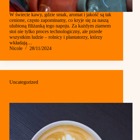
W świecie kawy, gdzie smak, aromat i jakość są tak
cenione, często zapominamy, co kryje się za naszą
ulubioną filiżanką tego napoju. Za każdym ziarnem
stoi nie tylko proces technologiczny, ale przede
wszystkim ludzie – rolnicy i plantatorzy, którzy
wkładają…
Nicole
28/11/2024
Uncategorized
Kawa i sztuka: latte art oraz malowanie kawą